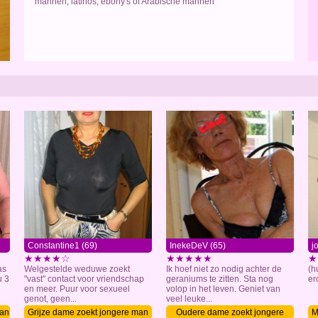
mannen, latinos, ebony's of Arabische mannen
Constantine1 (69)
InekeDeV (65)
j
★★★★☆
★★★★★
★
as
Welgestelde weduwe zoekt
Ik hoef niet zo nodig achter de
(h
u 3
"vast" contact voor vriendschap
geraniums te zitten. Sta nog
ero
en meer. Puur voor sexueel
volop in het leven. Geniet van
genot, geen...
veel leuke...
man
Grijze dame zoekt jongere man
Oudere dame zoekt jongere
M