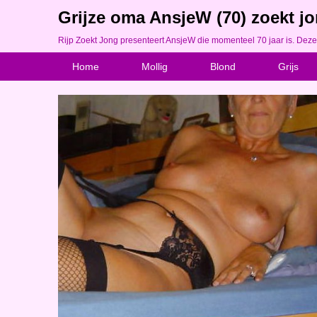
Grijze oma AnsjeW (70) zoekt jo
Rijp Zoekt Jong presenteert AnsjeW die momenteel 70 jaar is. Deze
Home
Mollig
Blond
Grijs