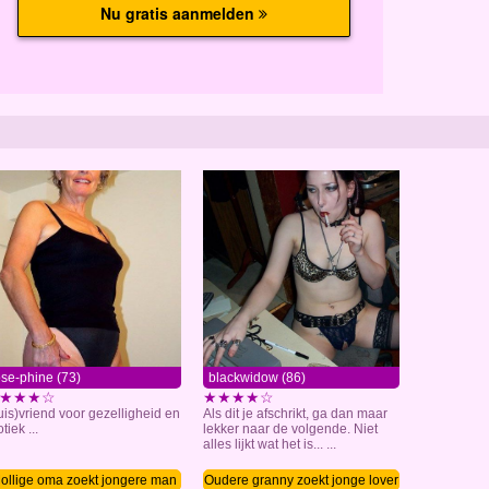
ose-phine (73)
blackwidow (86)
★★★☆
★★★★☆
uis)vriend voor gezelligheid en
Als dit je afschrikt, ga dan maar
tiek ...
lekker naar de volgende. Niet
alles lijkt wat het is... ...
ollige oma zoekt jongere man
Oudere granny zoekt jonge lover