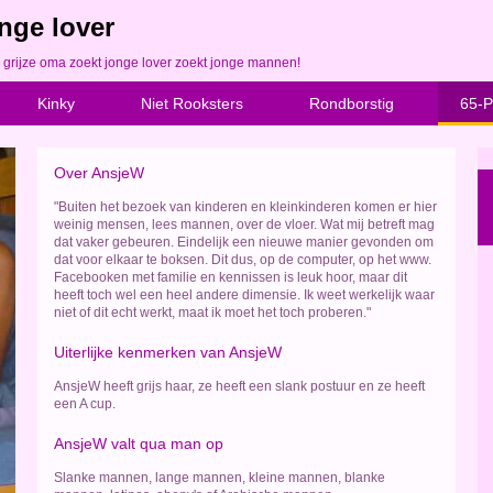
nge lover
 grijze oma zoekt jonge lover zoekt jonge mannen!
Kinky
Niet Rooksters
Rondborstig
65-P
Over AnsjeW
"Buiten het bezoek van kinderen en kleinkinderen komen er hier
weinig mensen, lees mannen, over de vloer. Wat mij betreft mag
dat vaker gebeuren. Eindelijk een nieuwe manier gevonden om
dat voor elkaar te boksen. Dit dus, op de computer, op het www.
Facebooken met familie en kennissen is leuk hoor, maar dit
heeft toch wel een heel andere dimensie. Ik weet werkelijk waar
niet of dit echt werkt, maat ik moet het toch proberen."
Uiterlijke kenmerken van AnsjeW
AnsjeW heeft grijs haar, ze heeft een slank postuur en ze heeft
een A cup.
AnsjeW valt qua man op
Slanke mannen, lange mannen, kleine mannen, blanke