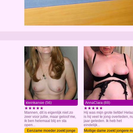
kleinkansie (56)
AnnaClara (69)
★★★★★
★★★★★
Mannen, dit is eigenlijk niet zo
Hij was mijn grote liefde! Hela
zeer voor jullie, maar geloof me,
is hij veel te jong overleden, n
ik ben helemaal blij en sta
jaar geleden. Ik heb het
open...
eindelijk...
Eenzame moeder zoekt jonge
Mollige dame zoekt jongere 