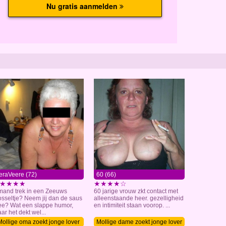
eraVeere (72)
60 (66)
★★★★
★★★★☆
mand trek in een Zeeuws
60 jarige vrouw zkt contact met
sseltje? Neem jij dan de saus
alleenstaande heer. gezelligheid
e? Wat een slappe humor,
en intimiteit staan voorop. ...
ar het dekt wel...
Mollige oma zoekt jonge lover
Mollige dame zoekt jonge lover