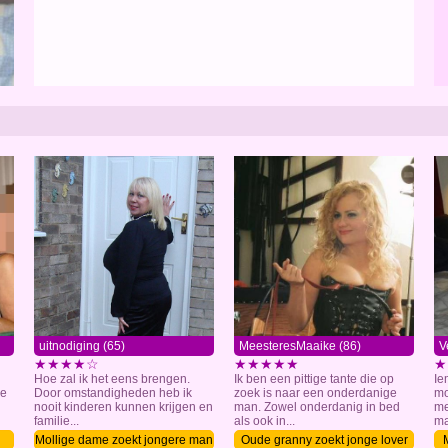
uitnodiging (65)
MeesteresMaaike (86)
V
★★★★☆
★★★★★
★
Hoe zal ik het eens brengen.
Ik ben een pittige tante die op
Ie
ze
Door omstandigheden heb ik
zoek is naar een onderdanige
mo
nooit kinderen kunnen krijgen en
man. Zowel onderdanig in bed
me
familie...
als ook in...
ma
Mollige dame zoekt jongere man
Oude granny zoekt jonge lover