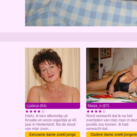
Ljubica (64)
Marja_n (67)
★★★★☆
★★★★☆
Hallo, ik ben afkomstig uit
Nooit verwacht dat ik na het
Kroatie en woon eigenlijk al 45
overlijden van mijn man in de
jaar in Nederland. Na de dood
positie zou komen. Ik had
van mijn zoon...
verwacht dat...
Eenzame dame zoekt jonge
Oudere dame zoekt jongere